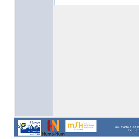
44, avenue de l
Tél. : 