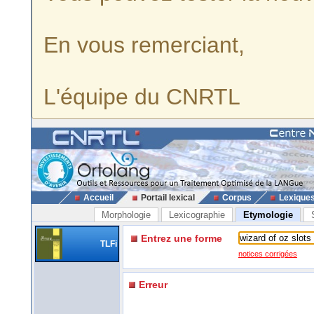
En vous remerciant,
L'équipe du CNRTL
Accueil
Portail lexical
Corpus
Lexique
Morphologie
Lexicographie
Etymologie
Entrez une forme
TLFi
notices corrigées
Erreur