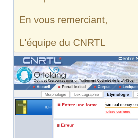
En vous remerciant,
L'équipe du CNRTL
Accueil
Portail lexical
Corpus
Lexique
Morphologie
Lexicographie
Etymologie
Entrez une forme
TLFi
notices corrigées
Erreur