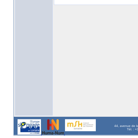
44, avenue de l
Tél. : 