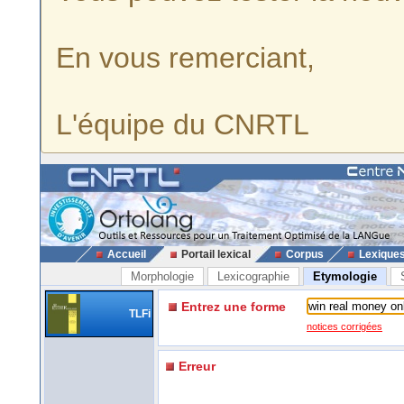
En vous remerciant,
L'équipe du CNRTL
Accueil
Portail lexical
Corpus
Lexique
Morphologie
Lexicographie
Etymologie
Entrez une forme
TLFi
notices corrigées
Erreur