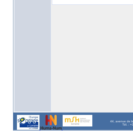
44, avenue de l
Tél. : 