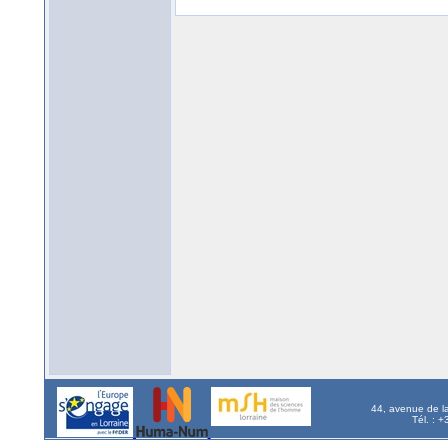
44, avenue de l
Tél. : 