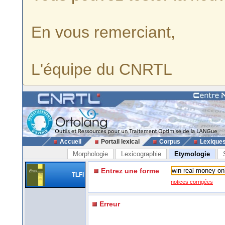
En vous remerciant,
L'équipe du CNRTL
Accueil
Portail lexical
Corpus
Lexique
Morphologie
Lexicographie
Etymologie
Entrez une forme
TLFi
notices corrigées
Erreur