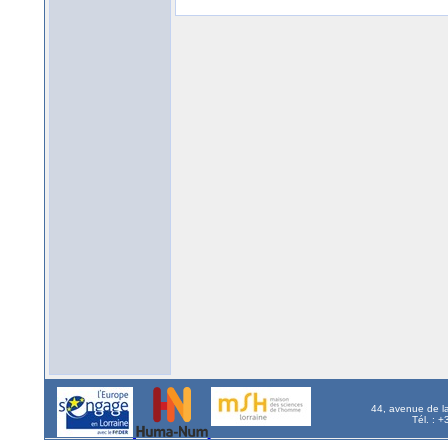
44, avenue de l
Tél. : 