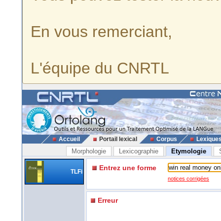
En vous remerciant,
L'équipe du CNRTL
Accueil
Portail lexical
Corpus
Lexique
Morphologie
Lexicographie
Etymologie
Entrez une forme
TLFi
notices corrigées
Erreur