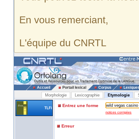
En vous remerciant,
L'équipe du CNRTL
Accueil
Portail lexical
Corpus
Lexique
Morphologie
Lexicographie
Etymologie
Entrez une forme
TLFi
notices corrigées
Erreur