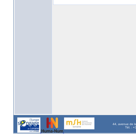
44, avenue de l
Tél. : 