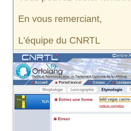
En vous remerciant,
L'équipe du CNRTL
Accueil
Portail lexical
Corpus
Lexique
Morphologie
Lexicographie
Etymologie
Entrez une forme
TLFi
notices corrigées
Erreur