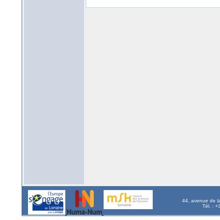
44, avenue de l
Tél. : 