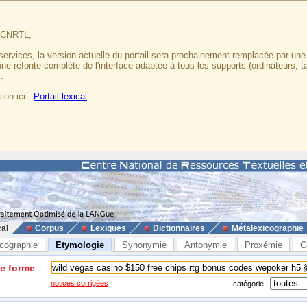
u CNRTL,
services, la version actuelle du portail sera prochainement remplacée par un
 une refonte complète de l'interface adaptée à tous les supports (ordinateurs, t
.
ion ici :
Portail lexical
cal
Corpus
Lexiques
Dictionnaires
Métalexicographie
cographie
Etymologie
Synonymie
Antonymie
Proxémie
C
ne forme
notices corrigées
catégorie :