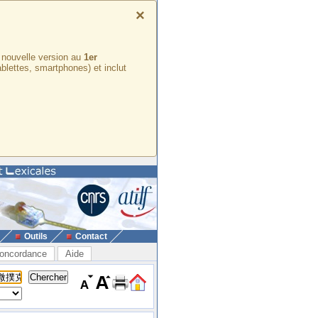
×
e nouvelle version au
1er
ablettes, smartphones) et inclut
Outils
Contact
oncordance
Aide