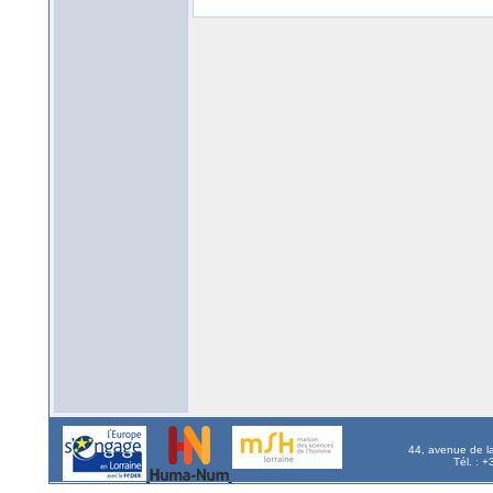
44, avenue de l
Tél. : 