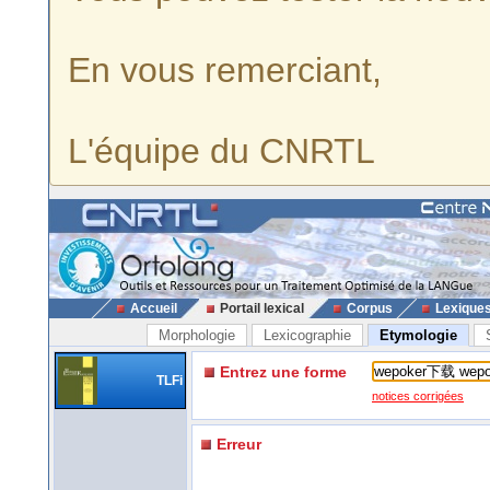
En vous remerciant,
L'équipe du CNRTL
Accueil
Portail lexical
Corpus
Lexique
Morphologie
Lexicographie
Etymologie
Entrez une forme
TLFi
notices corrigées
Erreur