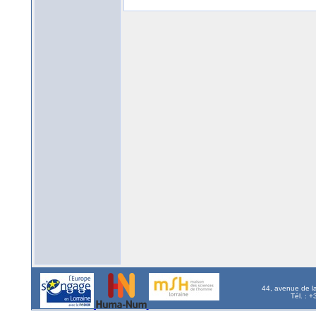
44, avenue de l
Tél. : 