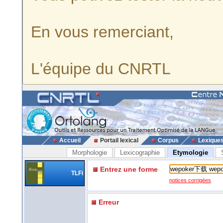
En vous remerciant,
L'équipe du CNRTL
Accueil
Portail lexical
Corpus
Lexique
Morphologie
Lexicographie
Etymologie
Entrez une forme
TLFi
notices corrigées
Erreur