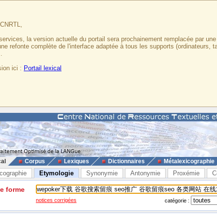
u CNRTL,
services, la version actuelle du portail sera prochainement remplacée par un
 une refonte complète de l'interface adaptée à tous les supports (ordinateurs, t
.
ion ici :
Portail lexical
cal
Corpus
Lexiques
Dictionnaires
Métalexicographie
cographie
Etymologie
Synonymie
Antonymie
Proxémie
C
ne forme
notices corrigées
catégorie :