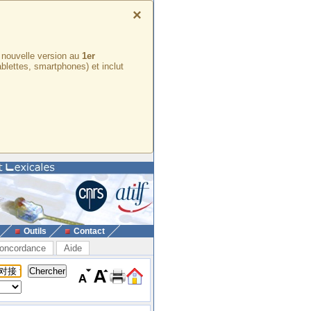
×
e nouvelle version au
1er
ablettes, smartphones) et inclut
Outils
Contact
oncordance
Aide