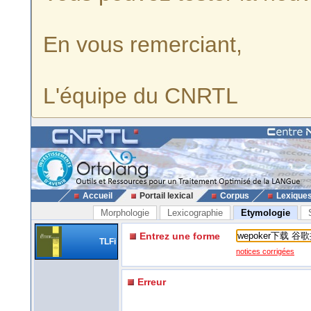
En vous remerciant,
L'équipe du CNRTL
Accueil
Portail lexical
Corpus
Lexique
Morphologie
Lexicographie
Etymologie
Entrez une forme
TLFi
notices corrigées
Erreur