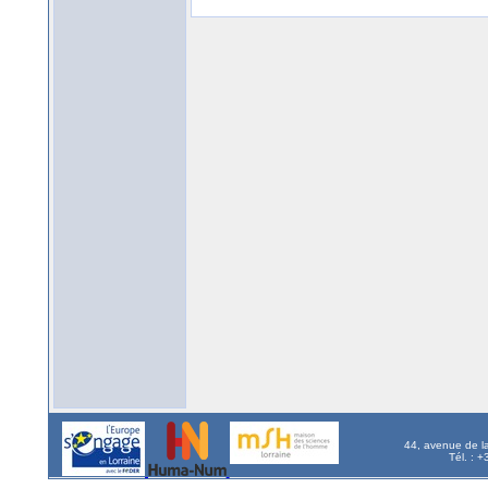
44, avenue de l
Tél. : 