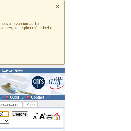
×
e nouvelle version au
1er
ablettes, smartphones) et inclut
Outils
Contact
oncordance
Aide