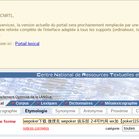
u CNRTL,
services, la version actuelle du portail sera prochainement remplacée par un
 une refonte complète de l'interface adaptée à tous les supports (ordinateurs, t
.
ion ici :
Portail lexical
cal
Corpus
Lexiques
Dictionnaires
Métalexicographie
cographie
Etymologie
Synonymie
Antonymie
Proxémie
C
ne forme
notices corrigées
catégorie :