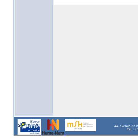
44, avenue de l
Tél. : 