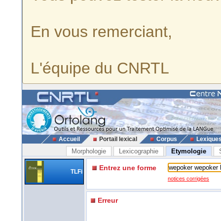
En vous remerciant,
L'équipe du CNRTL
Accueil
Portail lexical
Corpus
Lexique
Morphologie
Lexicographie
Etymologie
Entrez une forme
TLFi
notices corrigées
Erreur