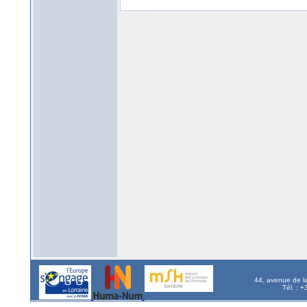
44, avenue de l
Tél. : 