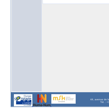
44, avenue de l
Tél. : 