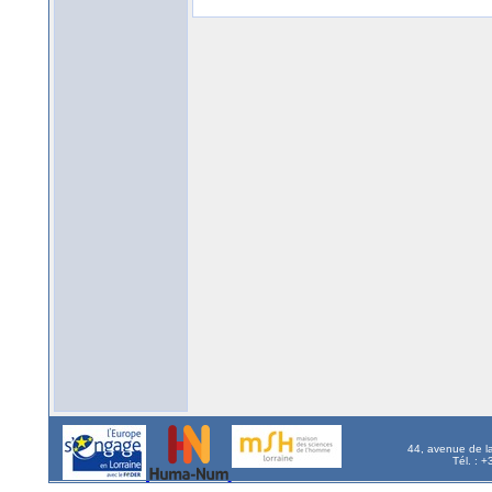
44, avenue de l
Tél. : 