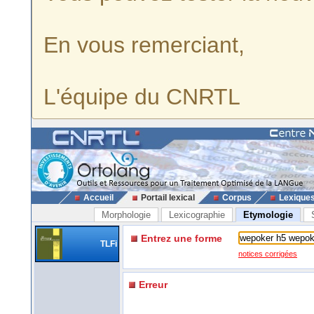
En vous remerciant,
L'équipe du CNRTL
Accueil
Portail lexical
Corpus
Lexique
Morphologie
Lexicographie
Etymologie
Entrez une forme
TLFi
notices corrigées
Erreur