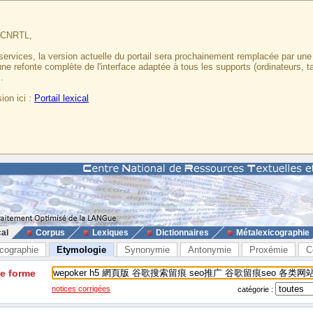
u CNRTL,
services, la version actuelle du portail sera prochainement remplacée par un
 une refonte complète de l'interface adaptée à tous les supports (ordinateurs, t
.
ion ici :
Portail lexical
cal
Corpus
Lexiques
Dictionnaires
Métalexicographie
cographie
Etymologie
Synonymie
Antonymie
Proxémie
C
ne forme
notices corrigées
catégorie :