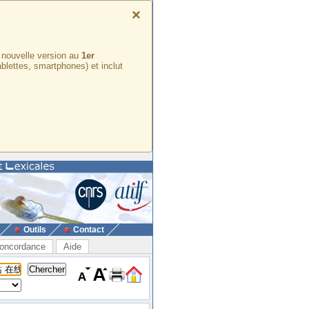
×
e nouvelle version au
1er
ablettes, smartphones) et inclut
Outils
Contact
oncordance
Aide