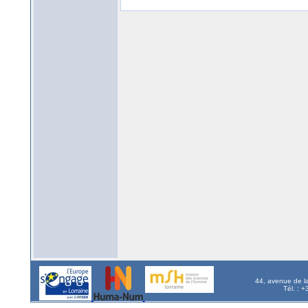
44, avenue de l
Tél. : 