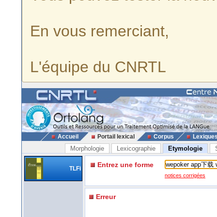
En vous remerciant,
L'équipe du CNRTL
Accueil
Portail lexical
Corpus
Lexique
Morphologie
Lexicographie
Etymologie
Entrez une forme
TLFi
notices corrigées
Erreur