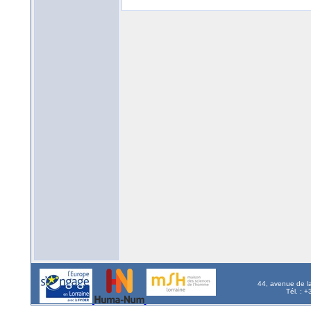
44, avenue de l
Tél. : 