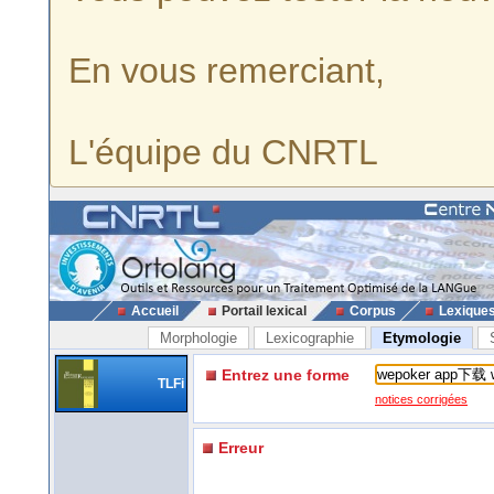
En vous remerciant,
L'équipe du CNRTL
Accueil
Portail lexical
Corpus
Lexique
Morphologie
Lexicographie
Etymologie
Entrez une forme
TLFi
notices corrigées
Erreur