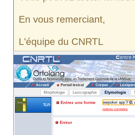
En vous remerciant,
L'équipe du CNRTL
Accueil
Portail lexical
Corpus
Lexique
Morphologie
Lexicographie
Etymologie
Entrez une forme
TLFi
notices corrigées
Erreur