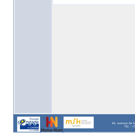
44, avenue de l
Tél. : 