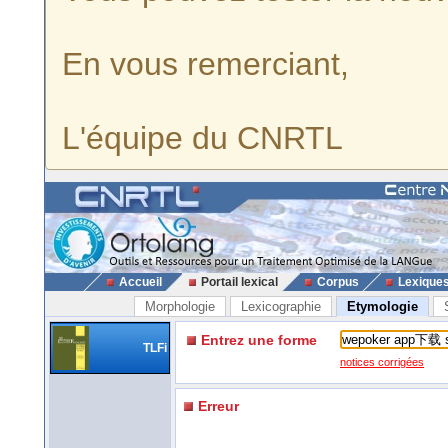
En vous remerciant,
L'équipe du CNRTL
Accueil
Portail lexical
Corpus
Lexique
Morphologie
Lexicographie
Etymologie
Entrez une forme
TLFi
notices corrigées
Erreur