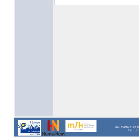
44, avenue de l
Tél. : 