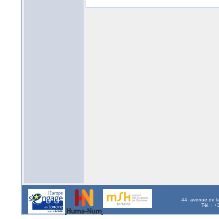
44, avenue de l
Tél. : 