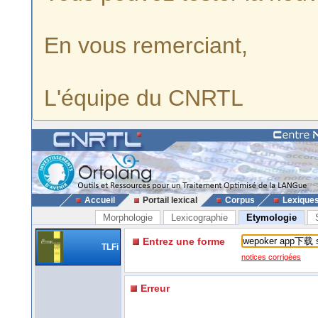
En vous remerciant,
L'équipe du CNRTL
Accueil
Portail lexical
Corpus
Lexique
Morphologie
Lexicographie
Etymologie
Entrez une forme
TLFi
notices corrigées
Erreur