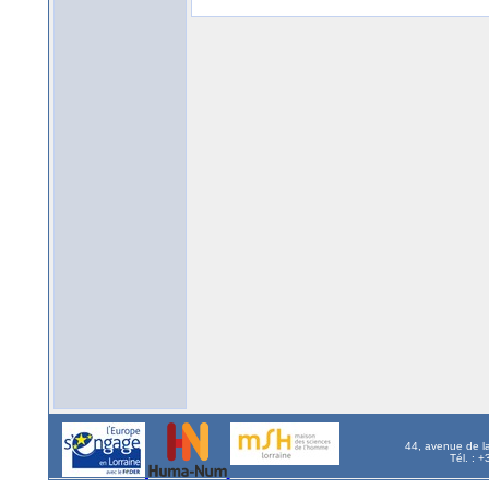
44, avenue de l
Tél. : 