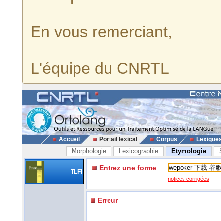
En vous remerciant,
L'équipe du CNRTL
Accueil
Portail lexical
Corpus
Lexique
Morphologie
Lexicographie
Etymologie
Entrez une forme
TLFi
notices corrigées
Erreur