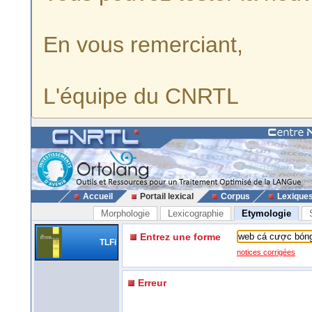
En vous remerciant,
L'équipe du CNRTL
Accueil
Portail lexical
Corpus
Lexique
Morphologie
Lexicographie
Etymologie
Entrez une forme
TLFi
notices corrigées
Erreur