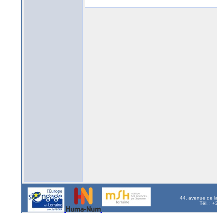
44, avenue de l
Tél. : 