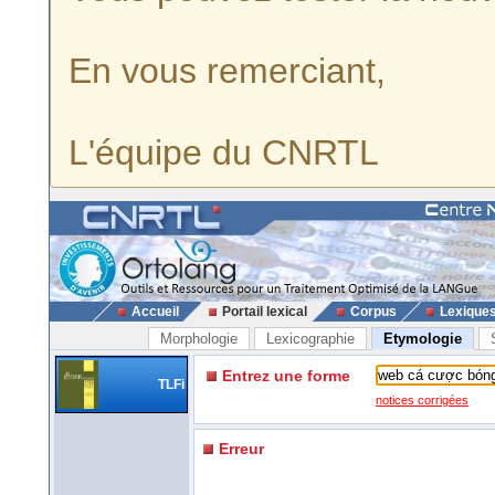
En vous remerciant,
L'équipe du CNRTL
Accueil
Portail lexical
Corpus
Lexique
Morphologie
Lexicographie
Etymologie
Entrez une forme
TLFi
notices corrigées
Erreur