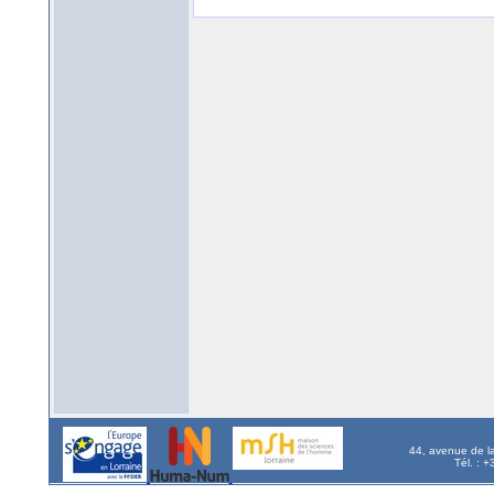
44, avenue de l
Tél. : 