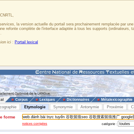
u CNRTL,
services, la version actuelle du portail sera prochainement remplacée par un
 une refonte complète de l'interface adaptée à tous les supports (ordinateurs, t
.
ion ici :
Portail lexical
cal
Corpus
Lexiques
Dictionnaires
Métalexicographie
cographie
Etymologie
Synonymie
Antonymie
Proxémie
C
ne forme
notices corrigées
catégorie :