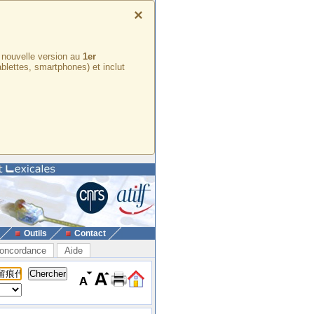
×
e nouvelle version au
1er
ablettes, smartphones) et inclut
Outils
Contact
oncordance
Aide