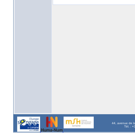
44, avenue de l
Tél. : 