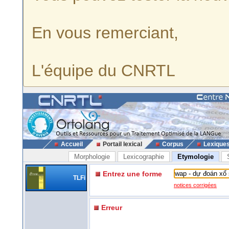
En vous remerciant,
L'équipe du CNRTL
Accueil
Portail lexical
Corpus
Lexique
Morphologie
Lexicographie
Etymologie
Entrez une forme
TLFi
notices corrigées
Erreur