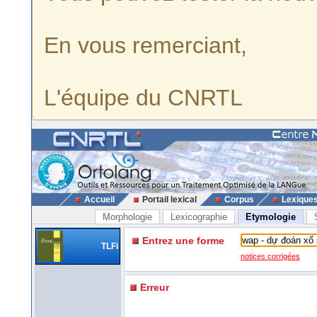
En vous remerciant,
L'équipe du CNRTL
Accueil
Portail lexical
Corpus
Lexique
Morphologie
Lexicographie
Etymologie
Entrez une forme
TLFi
notices corrigées
Erreur