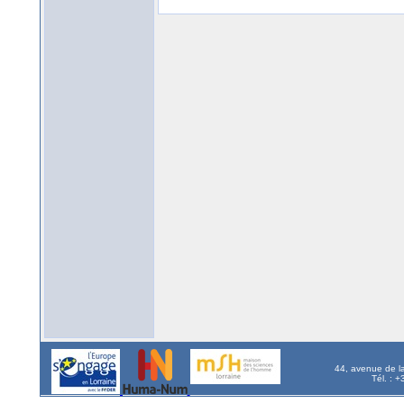
44, avenue de l
Tél. : 