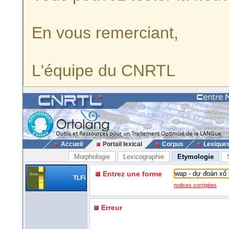
En vous remerciant,
L'équipe du CNRTL
Accueil
Portail lexical
Corpus
Lexique
Morphologie
Lexicographie
Etymologie
Entrez une forme
TLFi
notices corrigées
Erreur