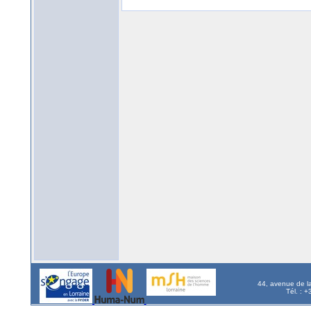
44, avenue de l
Tél. : 