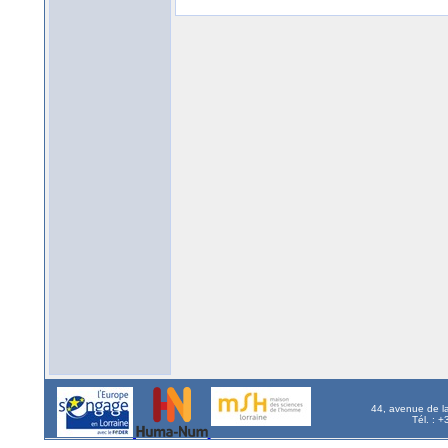
44, avenue de l
Tél. : 