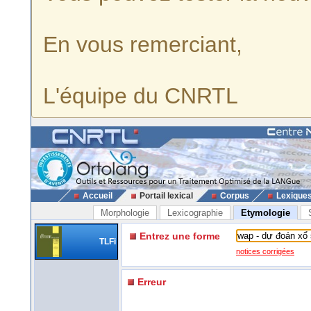
En vous remerciant,
L'équipe du CNRTL
Accueil
Portail lexical
Corpus
Lexique
Morphologie
Lexicographie
Etymologie
Entrez une forme
TLFi
notices corrigées
Erreur