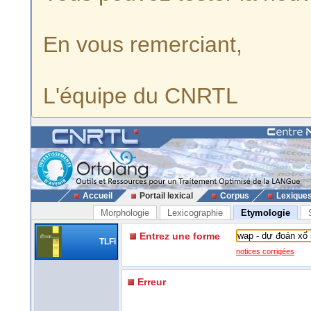
En vous remerciant,
L'équipe du CNRTL
Accueil
Portail lexical
Corpus
Lexique
Morphologie
Lexicographie
Etymologie
Entrez une forme
TLFi
notices corrigées
Erreur