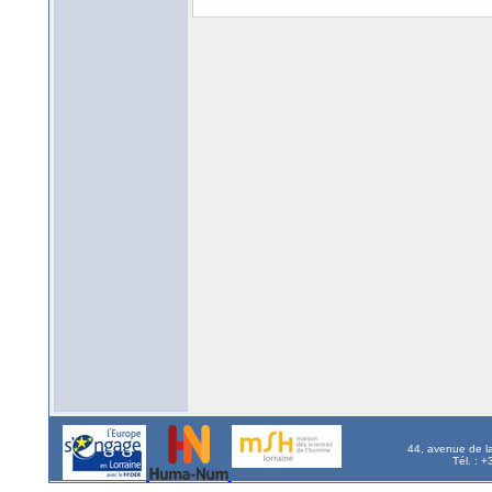
44, avenue de l
Tél. : 