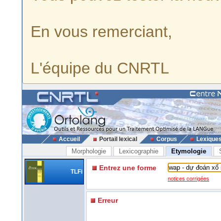
En vous remerciant,
L'équipe du CNRTL
Accueil
Portail lexical
Corpus
Lexique
Morphologie
Lexicographie
Etymologie
Entrez une forme
TLFi
notices corrigées
Erreur