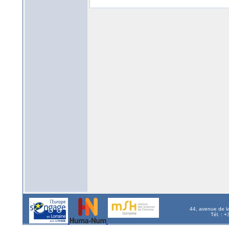
44, avenue de l
Tél. : 