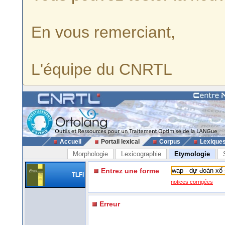
En vous remerciant,
L'équipe du CNRTL
Accueil
Portail lexical
Corpus
Lexique
Morphologie
Lexicographie
Etymologie
Entrez une forme
TLFi
notices corrigées
Erreur