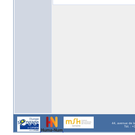
44, avenue de l
Tél. : 