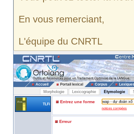
En vous remerciant,
L'équipe du CNRTL
Accueil
Portail lexical
Corpus
Lexique
Morphologie
Lexicographie
Etymologie
Entrez une forme
TLFi
notices corrigées
Erreur