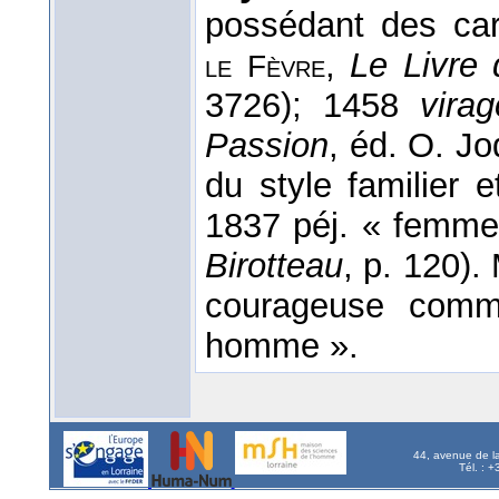
possédant des car
,
Le Livre
le
Fèvre
3726); 1458
virag
Passion
, éd. O. J
du style familier 
1837 péj. « femme a
Birotteau
, p. 120).
courageuse com
homme ».
44, avenue de l
Tél. : 