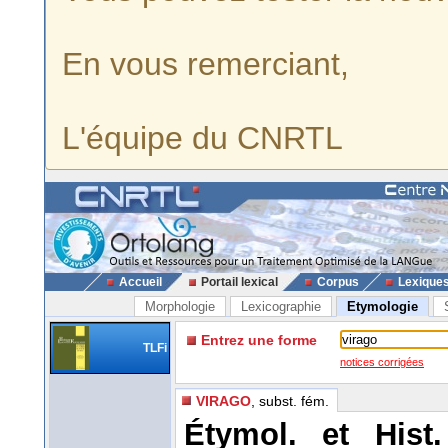
En vous remerciant,
L'équipe du CNRTL
Accueil
Portail lexical
Corpus
Lexique
Morphologie
Lexicographie
Etymologie
Entrez une forme
TLFi
notices corrigées
VIRAGO
, subst. fém.
Étymol. et Hist