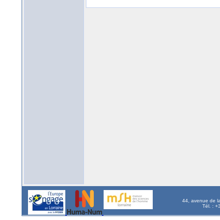
44, avenue de l
Tél. : 