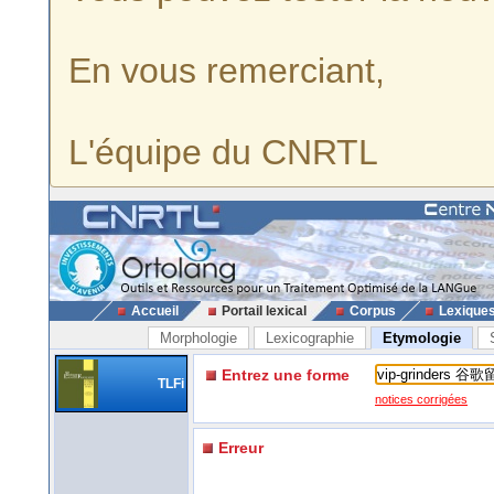
En vous remerciant,
L'équipe du CNRTL
Accueil
Portail lexical
Corpus
Lexique
Morphologie
Lexicographie
Etymologie
Entrez une forme
TLFi
notices corrigées
Erreur