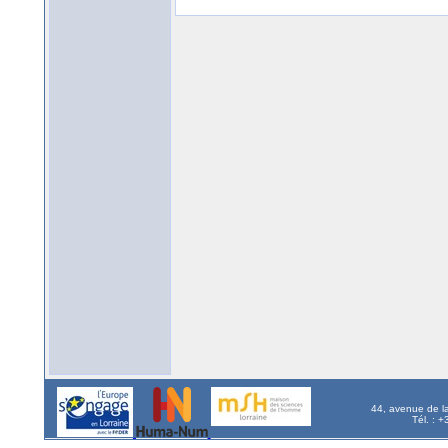
44, avenue de l
Tél. : 