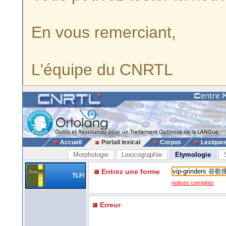
En vous remerciant,
L'équipe du CNRTL
Accueil
Portail lexical
Corpus
Lexique
Morphologie
Lexicographie
Etymologie
Entrez une forme
TLFi
notices corrigées
Erreur