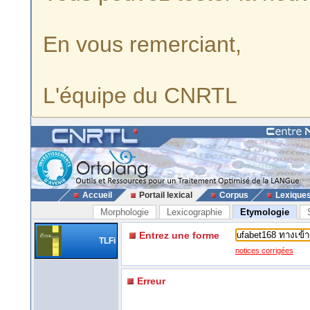
En vous remerciant,
L'équipe du CNRTL
Accueil
Portail lexical
Corpus
Lexique
Morphologie
Lexicographie
Etymologie
Entrez une forme
TLFi
notices corrigées
Erreur