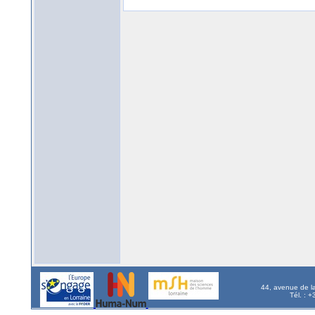
44, avenue de l
Tél. : 