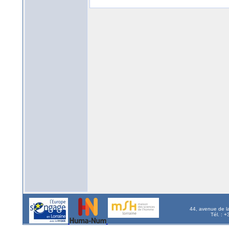
44, avenue de l
Tél. : 