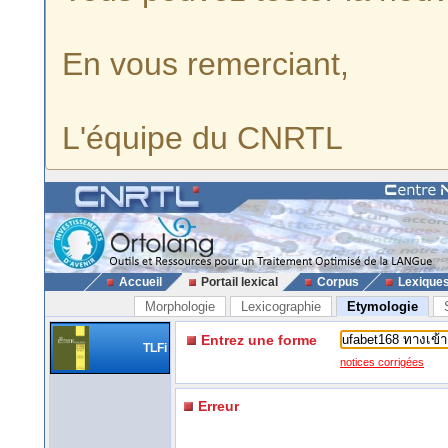
En vous remerciant,
L'équipe du CNRTL
Accueil
Portail lexical
Corpus
Lexique
Morphologie
Lexicographie
Etymologie
Entrez une forme
TLFi
notices corrigées
Erreur