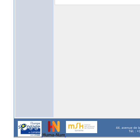
44, avenue de l
Tél. : 