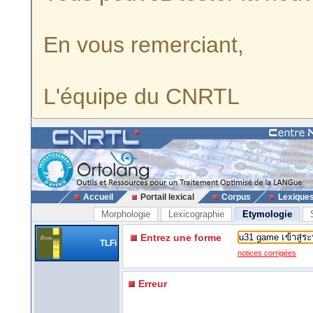
En vous remerciant,
L'équipe du CNRTL
Accueil
Portail lexical
Corpus
Lexique
Morphologie
Lexicographie
Etymologie
Entrez une forme
TLFi
notices corrigées
Erreur