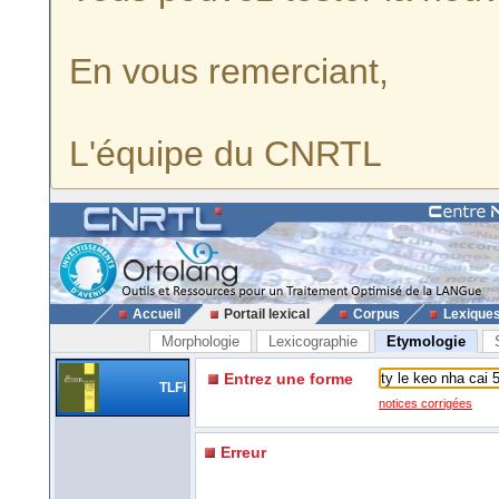
En vous remerciant,
L'équipe du CNRTL
Accueil
Portail lexical
Corpus
Lexique
Morphologie
Lexicographie
Etymologie
Entrez une forme
TLFi
notices corrigées
Erreur