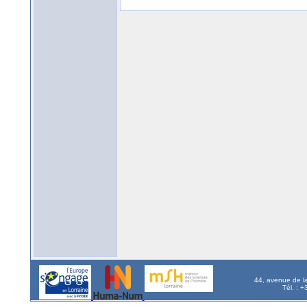
44, avenue de l
Tél. : 