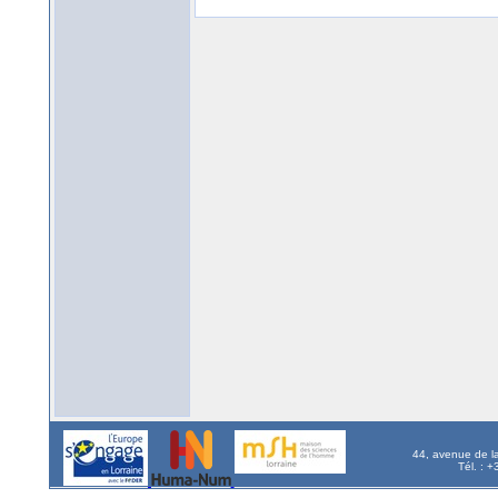
44, avenue de l
Tél. : 