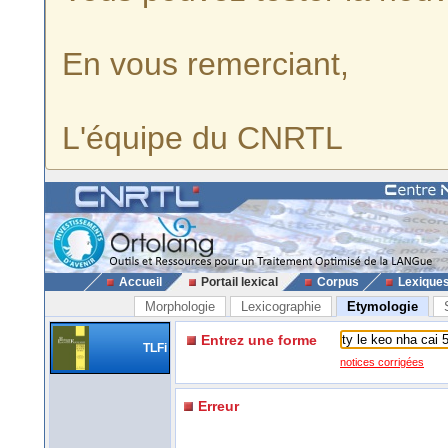
En vous remerciant,
L'équipe du CNRTL
Accueil
Portail lexical
Corpus
Lexique
Morphologie
Lexicographie
Etymologie
Entrez une forme
TLFi
notices corrigées
Erreur