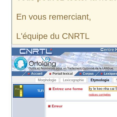
En vous remerciant,
L'équipe du CNRTL
Accueil
Portail lexical
Corpus
Lexique
Morphologie
Lexicographie
Etymologie
Entrez une forme
TLFi
notices corrigées
Erreur