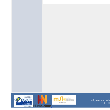
44, avenue de l
Tél. : 