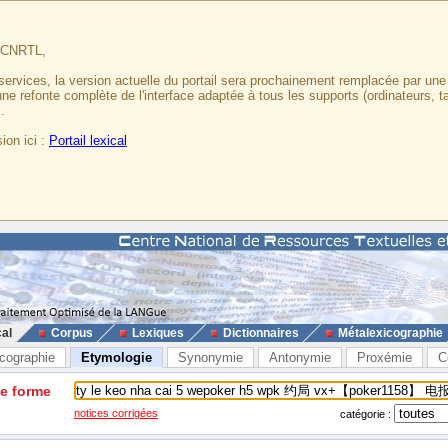
u CNRTL,
services, la version actuelle du portail sera prochainement remplacée par un
 une refonte complète de l'interface adaptée à tous les supports (ordinateurs, t
.
ion ici :
Portail lexical
cal
Corpus
Lexiques
Dictionnaires
Métalexicographie
cographie
Etymologie
Synonymie
Antonymie
Proxémie
C
ne forme
notices corrigées
catégorie :