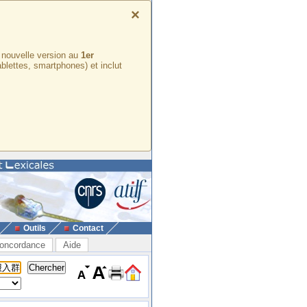
×
e nouvelle version au
1er
ablettes, smartphones) et inclut
Outils
Contact
oncordance
Aide