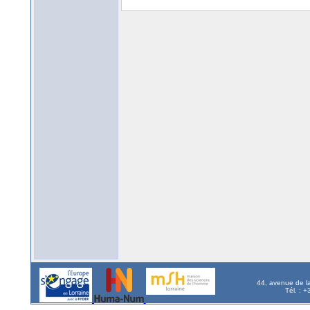
44, avenue de l
Tél. : 