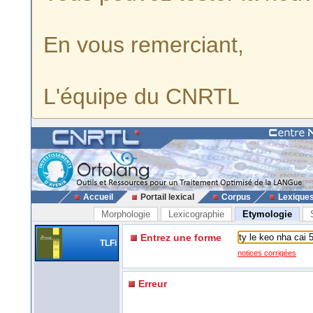
En vous remerciant,
L'équipe du CNRTL
Accueil
Portail lexical
Corpus
Lexique
Morphologie
Lexicographie
Etymologie
Entrez une forme
TLFi
notices corrigées
Erreur