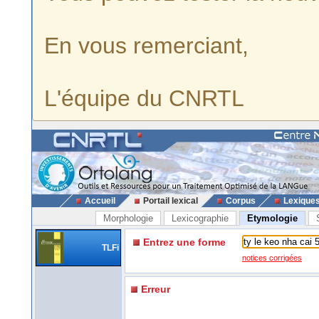
En vous remerciant,
L'équipe du CNRTL
Accueil
Portail lexical
Corpus
Lexique
Morphologie
Lexicographie
Etymologie
Entrez une forme
TLFi
notices corrigées
Erreur