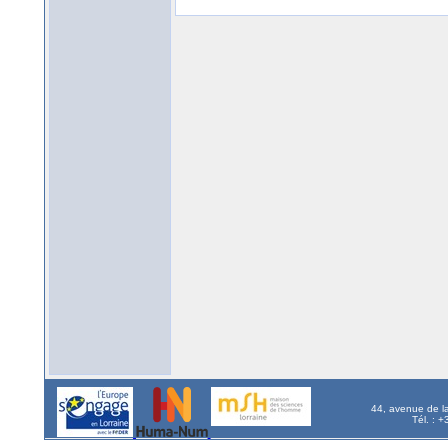
44, avenue de l
Tél. : 