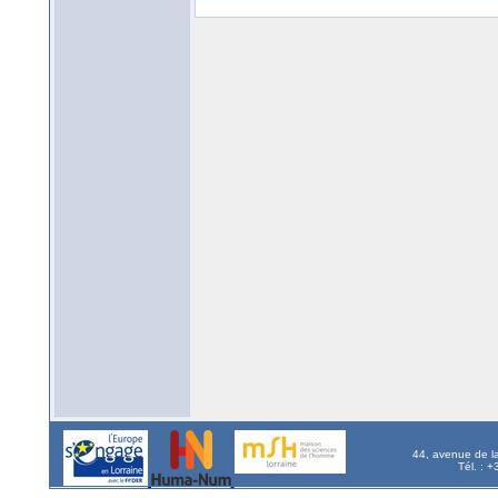
44, avenue de l
Tél. : 