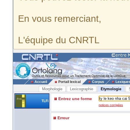
En vous remerciant,
L'équipe du CNRTL
Accueil
Portail lexical
Corpus
Lexique
Morphologie
Lexicographie
Etymologie
Entrez une forme
TLFi
notices corrigées
Erreur