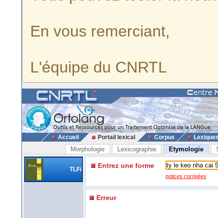
En vous remerciant,
L'équipe du CNRTL
Accueil
Portail lexical
Corpus
Lexique
Morphologie
Lexicographie
Etymologie
Entrez une forme
TLFi
notices corrigées
Erreur