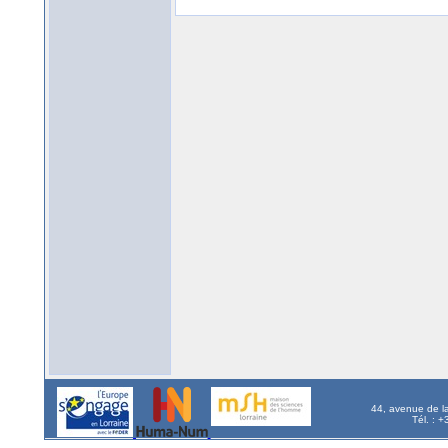
44, avenue de l
Tél. : 