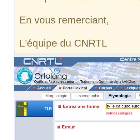
En vous remerciant,
L'équipe du CNRTL
Accueil
Portail lexical
Corpus
Lexique
Morphologie
Lexicographie
Etymologie
Entrez une forme
TLFi
notices corrigées
Erreur