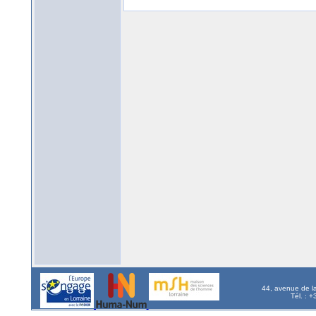
44, avenue de l
Tél. : 